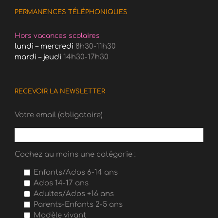
PERMANENCES TÉLÉPHONIQUES
Hors vacances scolaires
lundi – mercredi
8h30-11h30
mardi – jeudi
14h30-17h30
RECEVOIR LA NEWSLETTER
Votre email (obligatoire)
Cochez au moins une catégorie :
Enfants/Ados 6-14 ans
Ados 14-17 ans
Adultes/Ados +16 ans
Parents-Enfants 2-5 ans
Modèle vivant