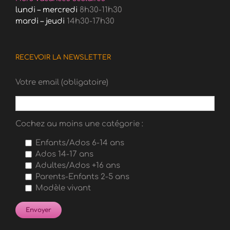
lundi – mercredi
8h30-11h30
mardi – jeudi
14h30-17h30
RECEVOIR LA NEWSLETTER
Votre email (obligatoire)
Cochez au moins une catégorie :
Enfants/Ados 6-14 ans
Ados 14-17 ans
Adultes/Ados +16 ans
Parents-Enfants 2-5 ans
Modèle vivant