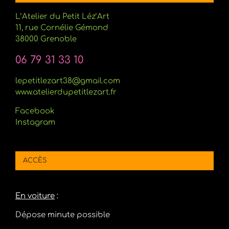
L’Atelier du Petit Léz’Art
11, rue Cornélie Gémond
38000 Grenoble
06 79 31 33 10
lepetitlezart38@gmail.com
www.atelierdupetitlezart.fr
Facebook
Instagram
ACCÈS
En voiture
:
Dépose minute possible