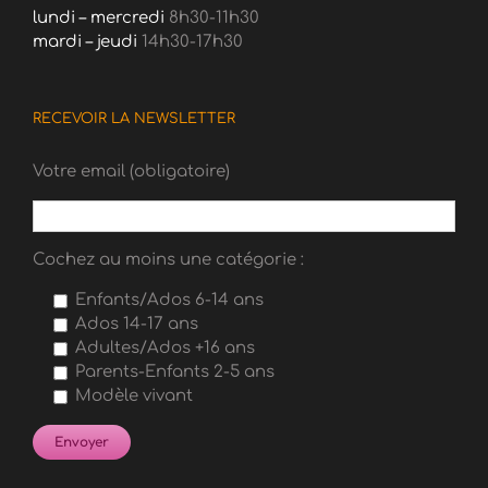
lundi – mercredi
8h30-11h30
mardi – jeudi
14h30-17h30
RECEVOIR LA NEWSLETTER
Votre email (obligatoire)
Cochez au moins une catégorie :
Enfants/Ados 6-14 ans
Ados 14-17 ans
Adultes/Ados +16 ans
Parents-Enfants 2-5 ans
Modèle vivant