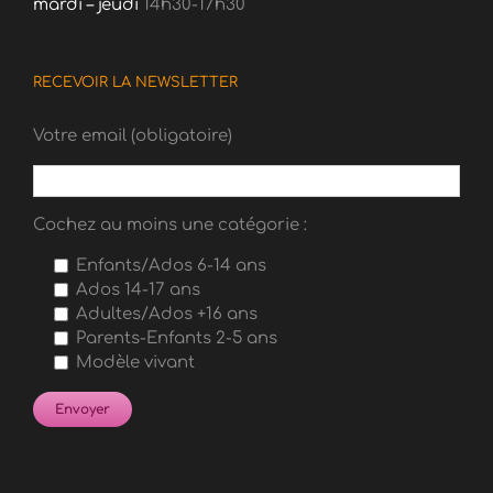
mardi – jeudi
14h30-17h30
RECEVOIR LA NEWSLETTER
Votre email (obligatoire)
Cochez au moins une catégorie :
Enfants/Ados 6-14 ans
Ados 14-17 ans
Adultes/Ados +16 ans
Parents-Enfants 2-5 ans
Modèle vivant