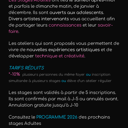
Les Stages Adultes
ont lieu
le samedi après-midi
et parfois le dimanche matin,
de janvier à
décembre. Ils sont
ouverts aux adolescents
.
Divers artistes intervenants
vous accueillent afin
de partager leurs
connaissances
et leur
savoir-
faire
.
Les ateliers qui sont proposés vous permettent de
vivre de
nouvelles expériences artistiques
et de
développer
technique et créativité
.
TARIFS RÉDUITS
*-10%
plusieurs personnes du même foyer
ou
inscription
simultanée à plusieurs stages
ou
élève d’un atelier régulier
Les stages sont validés à partir de 5 inscriptions.
Ils sont confirmés par mail à J-5 ou annulés avant.
Annulation gratuite jusqu’à J-10
Consultez le
PROGRAMME 2026
des prochains
stages Adultes