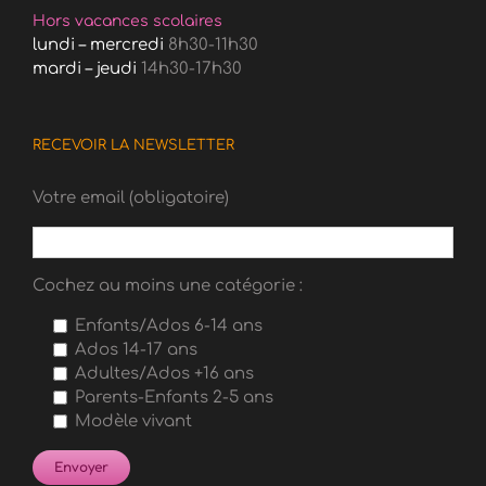
Hors vacances scolaires
lundi – mercredi
8h30-11h30
mardi – jeudi
14h30-17h30
RECEVOIR LA NEWSLETTER
Votre email (obligatoire)
Cochez au moins une catégorie :
Enfants/Ados 6-14 ans
Ados 14-17 ans
Adultes/Ados +16 ans
Parents-Enfants 2-5 ans
Modèle vivant