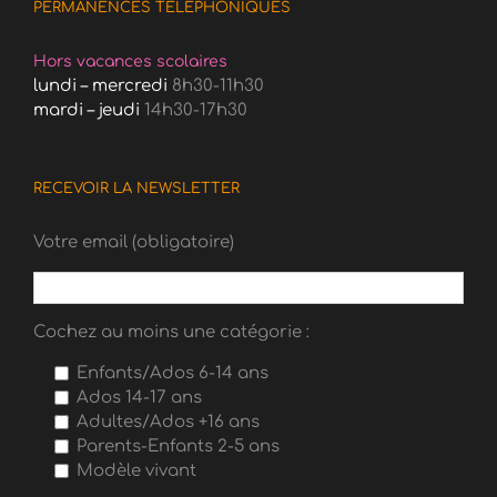
PERMANENCES TÉLÉPHONIQUES
Hors vacances scolaires
lundi – mercredi
8h30-11h30
mardi – jeudi
14h30-17h30
RECEVOIR LA NEWSLETTER
Votre email (obligatoire)
Cochez au moins une catégorie :
Enfants/Ados 6-14 ans
Ados 14-17 ans
Adultes/Ados +16 ans
Parents-Enfants 2-5 ans
Modèle vivant