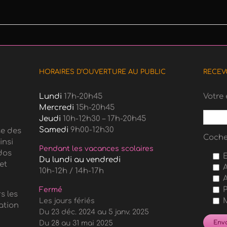
HORAIRES D’OUVERTURE AU PUBLIC
RECEV
Lundi
17h-20h45
Votre 
Mercredi
15h-20h45
Jeudi
10h-12h30 – 17h-20h45
Samedi
9h00-12h30
se des
Coche
insi
Pendant les vacances scolaires
dos
E
Du lundi au vendredi
et
A
10h-12h / 14h-17h
A
P
Fermé
s les
M
Les jours fériés
ation
Du 23 déc. 2024 au 5 janv. 2025
Du 28 au 31 mai 2025