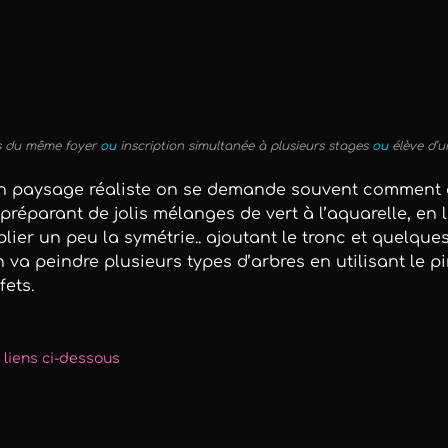
s du même foyer
ou
inscription simultanée à plusieurs stages
ou
élève d’un
un paysage réaliste on se demande souvent comment 
 préparant de jolis mélanges de vert à l’aquarelle, en 
lier un peu la symétrie.. ajoutant le tronc et quelque
n va peindre plusieurs types d’arbres en utilisant le 
fets.
s liens ci-dessous