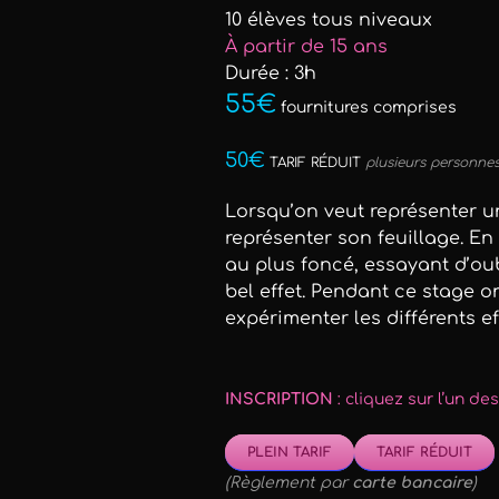
10 élèves tous niveaux
À partir de 15 ans
Durée : 3h
55€
fournitures comprises
50€
TARIF RÉDUIT
plusieurs personne
Lorsqu’on veut représenter 
représenter son feuillage. En
au plus foncé, essayant d’oub
bel effet. Pendant ce stage o
expérimenter les différents ef
INSCRIPTION
: cliquez sur l’un de
PLEIN TARIF
TARIF RÉDUIT
(Règlement par
carte bancaire
)