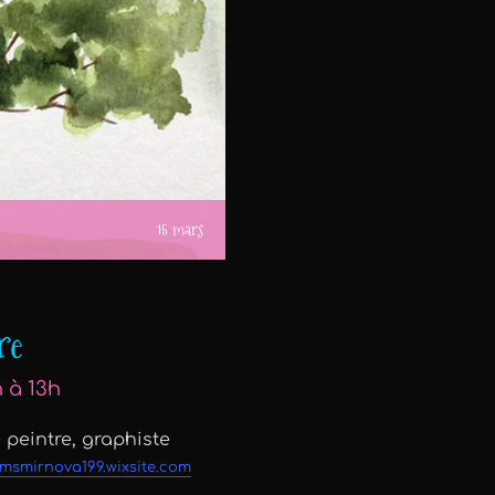
15 mars
re
h à 13h
 peintre, graphiste
msmirnova199.wixsite.com