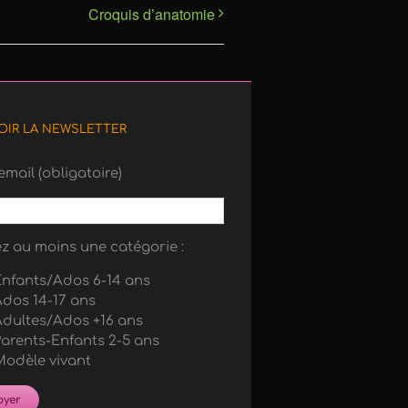
Croquis d’anatomie
OIR LA NEWSLETTER
email (obligatoire)
z au moins une catégorie :
nfants/Ados 6-14 ans
dos 14-17 ans
dultes/Ados +16 ans
arents-Enfants 2-5 ans
odèle vivant